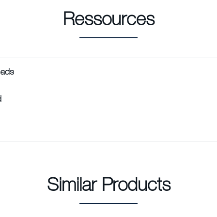
Ressources
oads
d
Similar Products