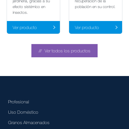
jardinería, gracias a su
recuperación de la
efecto sistémico en
población en su control.
insectos.
Ver producto
Ver producto
Ver todos los productos
Profesional
Uso Doméstico
Granos Almacenados