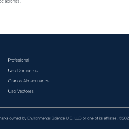
ociaciones.
Profesional
Uso Doméstico
Granos Almacenados
Uso Vectores
arks owned by Environmental Science U.S. LLC or one of its affiliates. ©2