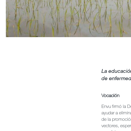
La educación
de enfermed
Vocación
Envu firmó la 
ayudar a elimin
de la promoció
vectores, espe