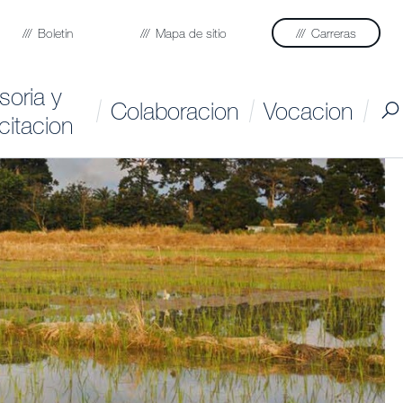
Boletin
Mapa de sitio
Carreras
soria y
Colaboracion
Vocacion
citacion