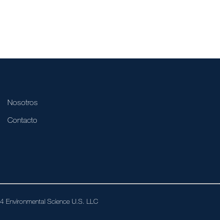
Nosotros
Contacto
024 Environmental Science U.S. LLC