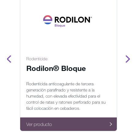
Rodenticide
Ro
Rodilon® Bloque
R
Rodenticida anticoagulante de tercera
Ro
generación parafinado y resistente a la
co
humedad, con elevada efectividad para el
y 
control de ratas y ratones perforado para su
fácil colocación en cebaderos.
Ve
Ver producto