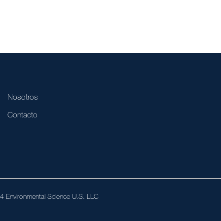
Nosotros
Contacto
024 Environmental Science U.S. LLC