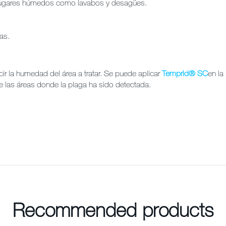
lugares húmedos como lavabos y desagües.
as.
ir la humedad del área a tratar. Se puede aplicar
Temprid® SC
en la
e las áreas donde la plaga ha sido detectada.
Recommended products