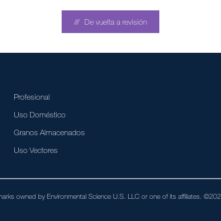
De vuelta a revisión
Profesional
Uso Doméstico
Granos Almacenados
Uso Vectores
arks owned by Environmental Science U.S. LLC or one of its affiliates. ©2