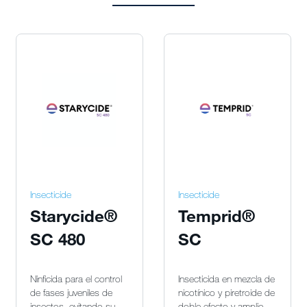
Insecticide
Insecticide
Starycide®
Temprid®
SC 480
SC
Ninficida para el control
Insecticida en mezcla de
de fases juveniles de
nicotínico y piretroide de
insectos, evitando su
doble efecto y amplio