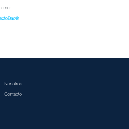
l mar.
ectoBac
®
Nosotros
Contacto