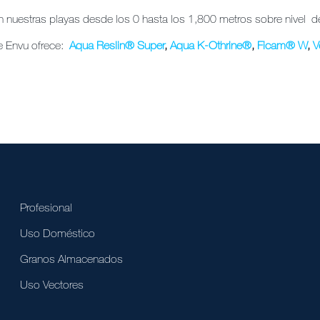
n nuestras playas desde los 0 hasta los 1,800 metros sobre nivel de
e Envu ofrece:
Aqua Reslin
®
Super
,
Aqua K-Othrine
®
,
Ficam
®
W
,
V
Profesional
Uso Doméstico
Granos Almacenados
Uso Vectores