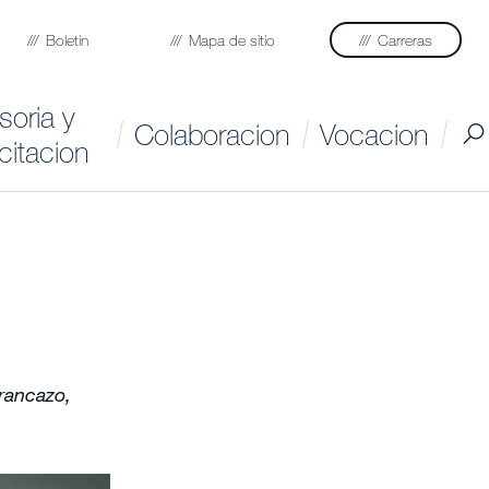
Boletin
Mapa de sitio
Carreras
soria y
Colaboracion
Vocacion
citacion
rancazo,