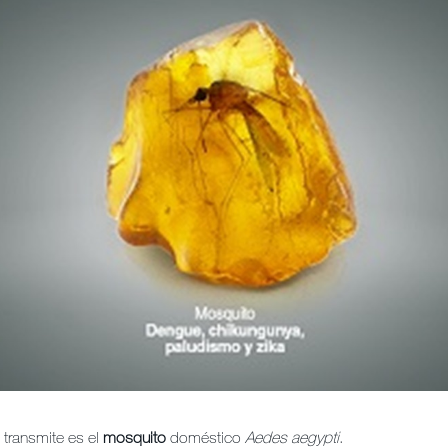
o transmite es el
mosquito
doméstico
Aedes aegypti
.