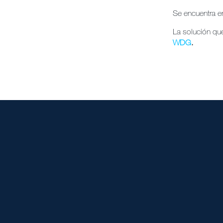
Se encuentra e
La solución qu
WDG
.