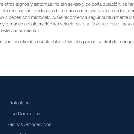
ntre otros signos y síntomas) no tan severo y de corta duración, se h
ociación con los productos de mujeres embarazadas infectadas, 
ado a bebes con microcefalia. Se recomienda seguir puntualmente la
d y tomar en consideración las soluciones que Envu le ofrece, para ev
r este padecimiento.
 dos insecticidas nebulizables utilizables para el control de mosqui
Profesional
Uso Doméstico
Granos Almacenados