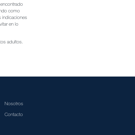
a encontrado
dando como
s indicaciones
itar en lo
tos adultos.
Nosotros
Contacto