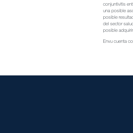
conjuntivitis e
una posible as
posible result
del sector salu
posible adquiri
Envu cuenta con